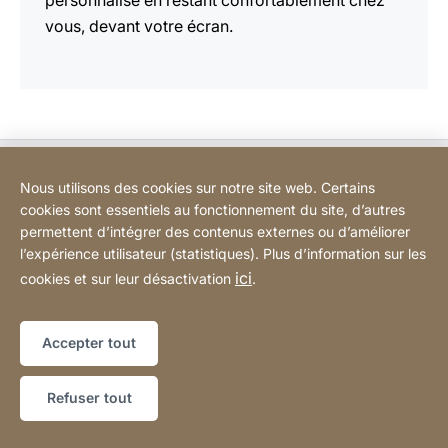
personnalisé en restant confortablement chez
vous, devant votre écran.
Bodart&Co BV: Customer care
Nous utilisons des cookies sur notre site web. Certains
cookies sont essentiels au fonctionnement du site, d’autres
Bodart&Co BV: Customer service
permettent d’intégrer des contenus externes ou d’améliorer
l’expérience utilisateur (statistiques). Plus d’information sur les
ici
cookies et sur leur désactivation
.
Informations légales
Mentions légales
Site
[Website
Web
Déclaration d'accessibilité
Sitemap
information]
Accepter tout
Copyright © 2026
Refuser tout