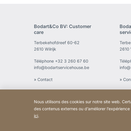
Bodart&Co BV: Customer
Boda
care
serv
Terbekehofdreef 60-62
Terbe
2610 Wilrijk
2610 W
Téléphone
+32 3 260 67 60
Télé
info@bodartservicehouse.be
info@
» Contact
» Con
Nous utilisons des cookies sur notre site web. Cert
des contenus externes ou d’améliorer l’expérience ut
ici
.
Copyright © 2026