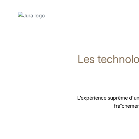
Afficher
le
contenu
Les technolog
Afficher
la
recherche
L’expérience suprême d'un c
fraîchemen