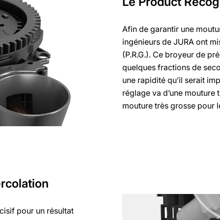
Le Product Recogn
Afin de garantir une moutu
ingénieurs de JURA ont mis
(P.R.G.). Ce broyeur de pr
quelques fractions de seco
une rapidité qu’il serait i
réglage va d’une mouture t
mouture très grosse pour le
rcolation
isif pour un résultat