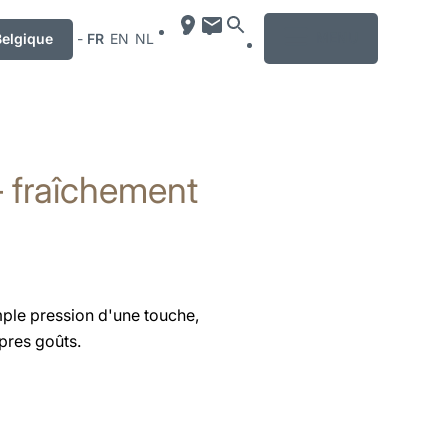
MENU
Belgique
-
FR
EN
NL
 – fraîchement
imple pression d'une touche,
pres goûts.