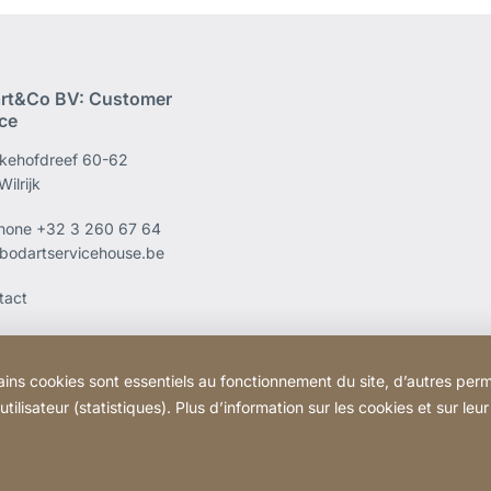
rt&Co BV: Customer
ice
kehofdreef 60-62
ilrijk
phone
+32 3 260 67 64
bodartservicehouse.be
tact
ains cookies sont essentiels au fonctionnement du site, d’autres perm
ilisateur (statistiques). Plus d’information sur les cookies et sur leu
Site
[Website
Informations légales
Mentions léga
Web
information]