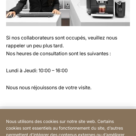
Si nos collaborateurs sont occupés, veuillez nous
rappeler un peu plus tard.
Nos heures de consultation sont les suivantes :
Lundi à Jeudi: 10:00 – 16:00
Nous nous réjouissons de votre visite.
Bodart&Co BV: Customer care
Nous utilisons des cookies sur notre site web. Certains
cookies sont essentiels au fonctionnement du site, d’autres
Bodart&Co BV: Customer service
permettent d’intégrer des contenus externes ou d’améliorer