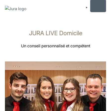
MENU
Afficher
le
JURA LIVE Domicile
contenu
Afficher
la
Un conseil personnalisé et compétent
recherche