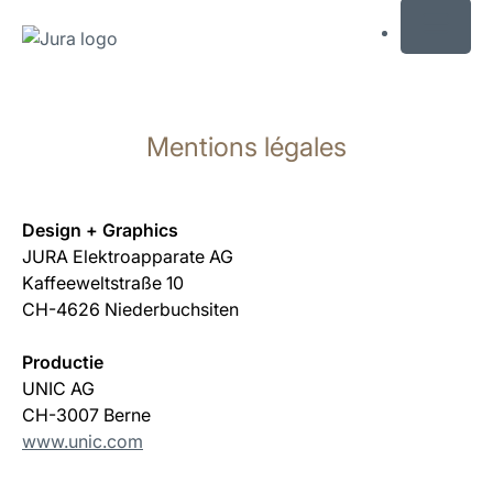
MENU
Afficher
le
Mentions légales
contenu
Afficher
la
recherche
Design + Graphics
JURA Elektroapparate AG
Kaffeeweltstraße 10
CH-4626 Niederbuchsiten
Productie
UNIC AG
CH-3007 Berne
www.unic.com