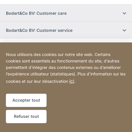
Bodart&Co BV: Customer care
Bodart&Co BV: Customer service
Informations légales
Mentions légales
Site
[Website
Nous utilisons des cookies sur notre site web. Certains
Web
Déclaration d'accessibilité
Sitemap
information]
cookies sont essentiels au fonctionnement du site, d’autres
permettent d’intégrer des contenus externes ou d’améliorer
l’expérience utilisateur (statistiques). Plus d’information sur les
Copyright © 2026
ici
cookies et sur leur désactivation
.
Accepter tout
Refuser tout