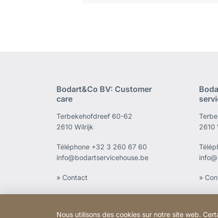
Bodart&Co BV: Customer
Boda
care
serv
Terbekehofdreef 60-62
Terbe
2610 Wilrijk
2610 W
Téléphone
+32 3 260 67 60
Télé
info@bodartservicehouse.be
info@
» Contact
» Con
Nous utilisons des cookies sur notre site web. Cert