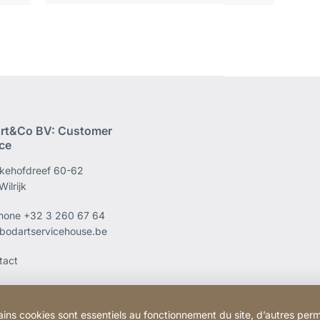
rt&Co BV: Customer
ice
kehofdreef 60-62
ilrijk
phone
+32 3 260 67 64
bodartservicehouse.be
tact
ains cookies sont essentiels au fonctionnement du site, d’autres perm