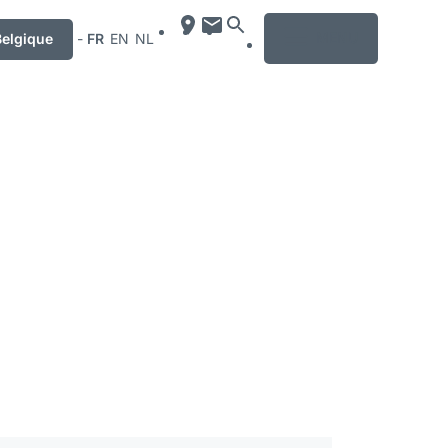
MENU
Belgique
-
FR
EN
NL