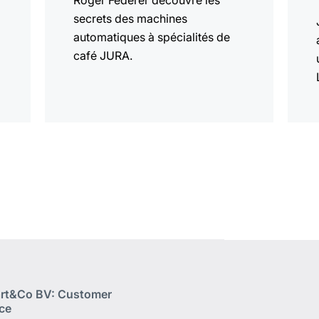
Roger Federer découvre les
secrets des machines
automatiques à spécialités de
café JURA.
rt&Co BV: Customer
ice