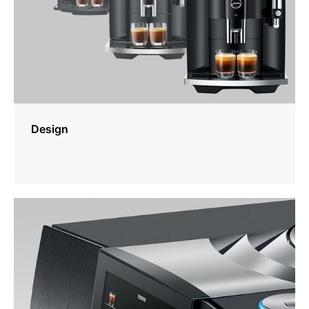
Design
En
savoir
plus