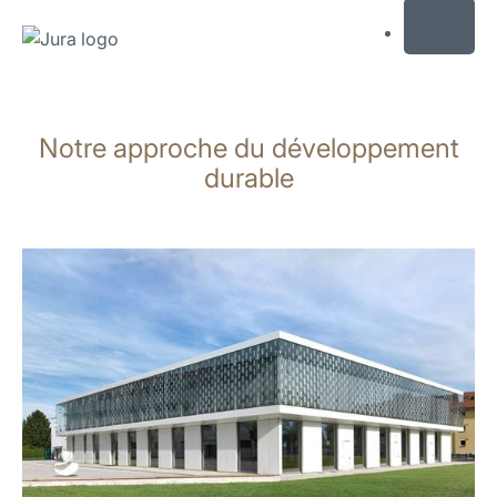
MENU
Afficher
le
Notre approche du développement
contenu
Afficher
durable
la
recherche
En
savoir
plus