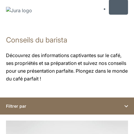
MENU
Afficher
le
Conseils du barista
contenu
Afficher
la
Découvrez des informations captivantes sur le café,
recherche
ses propriétés et sa préparation et suivez nos conseils
pour une présentation parfaite. Plongez dans le monde
du café parfait !
Filtrer par
En
savoir