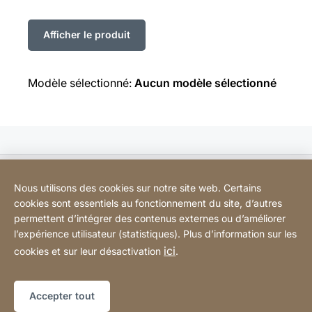
Modèle sélectionné:
Aucun modèle sélectionné
Bodart&Co BV: Customer care
Nous utilisons des cookies sur notre site web. Certains
cookies sont essentiels au fonctionnement du site, d’autres
Bodart&Co BV: Customer service
permettent d’intégrer des contenus externes ou d’améliorer
l’expérience utilisateur (statistiques). Plus d’information sur les
ici
cookies et sur leur désactivation
.
Informations légales
Mentions légales
Site
[Website
Web
Déclaration d'accessibilité
Sitemap
information]
Accepter tout