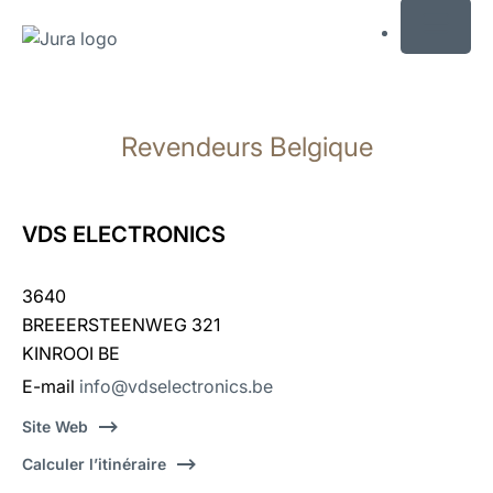
MENU
Afficher
le
Revendeurs Belgique
contenu
Afficher
la
recherche
VDS ELECTRONICS
3640
BREEERSTEENWEG 321
KINROOI BE
E-mail
info@vdselectronics.be
Site Web
Calculer l’itinéraire