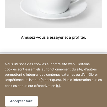
Amusez-vous à essayer et à profiter.
Bodart&Co BV: Customer care
Nous utilisons des cookies sur notre site web. Certains
cookies sont essentiels au fonctionnement du site, d’autres
Bodart&Co BV: Customer service
permettent d’intégrer des contenus externes ou d’améliorer
l’expérience utilisateur (statistiques). Plus d’information sur les
ici
cookies et sur leur désactivation
.
Informations légales
Mentions légales
Site
[Website
Web
Déclaration d'accessibilité
Sitemap
information]
Accepter tout