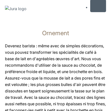
MENU
Afficher
le
Ornement
contenu
Afficher
la
Devenez barista : même avec de simples décorations,
recherche
vous pouvez transformer les spécialités de café à
base de lait en d'agréables œuvres d'art. Nous vous
recommandons d'utiliser de la sauce au chocolat, de
préférence froide et liquide, et une brochette en bois.
Assurez-vous que la mousse de lait a des pores fins et
est veloutée ; les plus grosses bulles d'air peuvent être
dissoutes en tapant soigneusement la tasse sur le plan
de travail. Avec la sauce au chocolat, tracez des lignes
aussi nettes que possible, ni trop épaisses ni trop fines,
et façonnez-les petit à petit avec la brochette en bois.