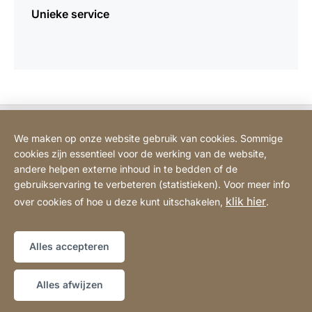
Unieke service
Bodart&Co BV: Customer care
We maken op onze website gebruik van cookies. Sommige
cookies zijn essentieel voor de werking van de website,
Bodart&Co BV: Customer service
andere helpen externe inhoud in te bedden of de
gebruikservaring te verbeteren (statistieken). Voor meer info
klik hier
over cookies of hoe u deze kunt uitschakelen,
.
Juridische informatie
Impressum
Website
[Website
Verklaring over toegankelijkheid
Sitemap
information]
Alles accepteren
Copyright © 2026
Alles afwijzen