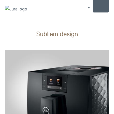
MENU
Doorgaan
naar
Subliem design
inhoud
Doorgaan
naar
zoeken