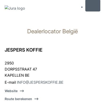
MENU
Doorgaan
naar
Dealerlocator België
inhoud
Doorgaan
naar
zoeken
JESPERS KOFFIE
2950
DORPSSTRAAT 47
KAPELLEN BE
E-mail
INFO@JESPERSKOFFIE.BE
Website
Route berekenen