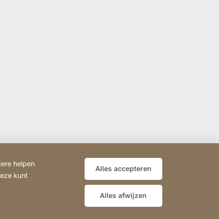
dere helpen
Alles accepteren
deze kunt
Alles afwijzen
Verklaring over toegankelijkheid
Sitemap