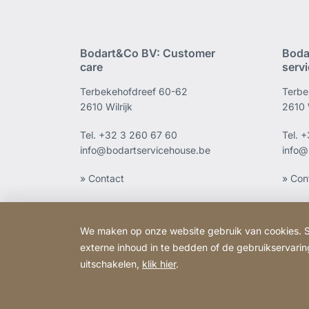
Bodart&Co BV: Customer
Boda
care
serv
Terbekehofdreef 60-62
Terbe
2610 Wilrijk
2610 W
Tel.
+32 3 260 67 60
Tel.
+
info@bodartservicehouse.be
info@
» Contact
» Con
We maken op onze website gebruik van cookies. S
externe inhoud in te bedden of de gebruikservaring
uitschakelen,
klik hier
.
Copyright © 2026