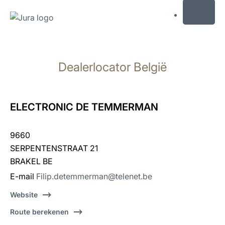
MENU
Doorgaan
naar
Dealerlocator België
inhoud
Doorgaan
naar
zoeken
ELECTRONIC DE TEMMERMAN
9660
SERPENTENSTRAAT 21
BRAKEL BE
E-mail
Filip.detemmerman@telenet.be
Website
Route berekenen