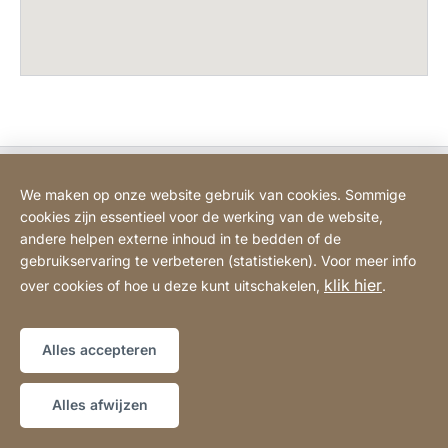
Bodart&Co BV: Customer care
We maken op onze website gebruik van cookies. Sommige
cookies zijn essentieel voor de werking van de website,
Bodart&Co BV: Customer service
andere helpen externe inhoud in te bedden of de
gebruikservaring te verbeteren (statistieken). Voor meer info
klik hier
over cookies of hoe u deze kunt uitschakelen,
.
Juridische informatie
Impressum
Website
[Website
Verklaring over toegankelijkheid
Sitemap
information]
Alles accepteren
Copyright © 2026
Alles afwijzen