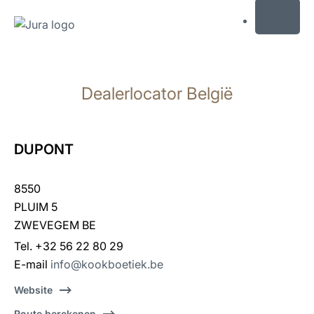
MENU
Doorgaan
naar
Dealerlocator België
inhoud
Doorgaan
naar
zoeken
DUPONT
8550
PLUIM 5
ZWEVEGEM BE
Tel. +32 56 22 80 29
E-mail
info@kookboetiek.be
Website
Route berekenen