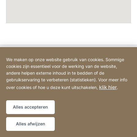
Bodart&Co BV: Customer care
We maken op onze website gebruik van cookies. Sommige
cookies zijn essentieel voor de werking van de website,
Bodart&Co BV: Customer service
andere helpen externe inhoud in te bedden of de
gebruikservaring te verbeteren (statistieken). Voor meer info
klik hier
over cookies of hoe u deze kunt uitschakelen,
.
Juridische informatie
Impressum
Website
[Website
Verklaring over toegankelijkheid
Sitemap
information]
Alles accepteren
Copyright © 2026
Alles afwijzen