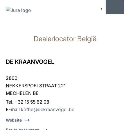
MENU
Doorgaan
naar
Dealerlocator België
inhoud
Doorgaan
naar
zoeken
DE KRAANVOGEL
2800
NEKKERSPOELSTRAAT 221
MECHELEN BE
Tel. +32 15 55 62 08
E-mail
koffie@dekraanvogel.be
Website
Route berekenen